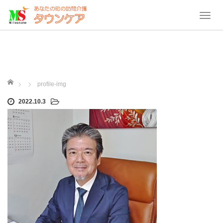
T
o
g
g
l
e
ホーム
profile-img
n
2022.10.3
a
v
i
g
a
t
i
o
n