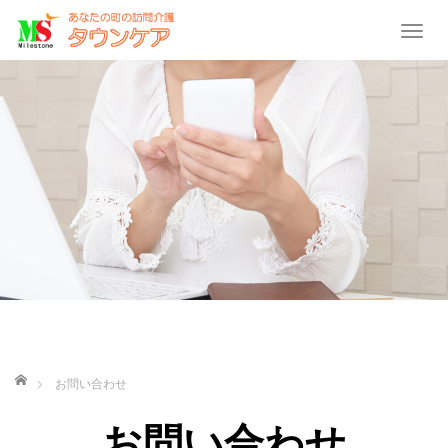
T
o
g
g
l
e
n
a
v
i
g
a
t
i
ホーム
o
お問い合わせ
n
お問い合わせ