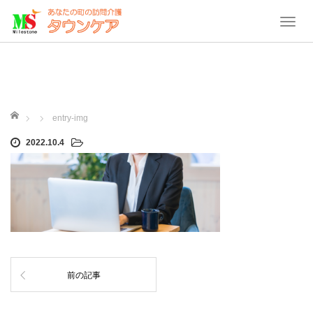
T
o
g
g
l
e
ホーム
entry-img
n
2022.10.4
a
v
i
g
a
t
i
o
前の記事
n