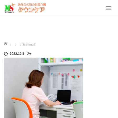
T
o
g
g
l
e
ホーム
office-img7
n
2022.10.3
a
v
i
g
a
t
i
o
n