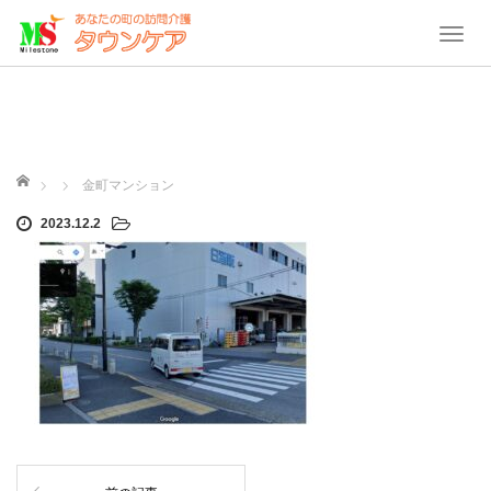
T
o
g
g
l
e
ホーム
金町マンション
n
2023.12.2
a
v
i
g
a
t
i
o
n