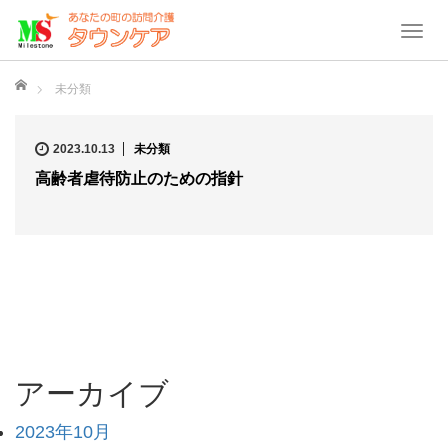
T
o
ホーム
g
未分類
g
l
2023.10.13
未分類
e
高齢者虐待防止のための指針
n
a
v
i
g
a
t
i
o
アーカイブ
n
2023年10月