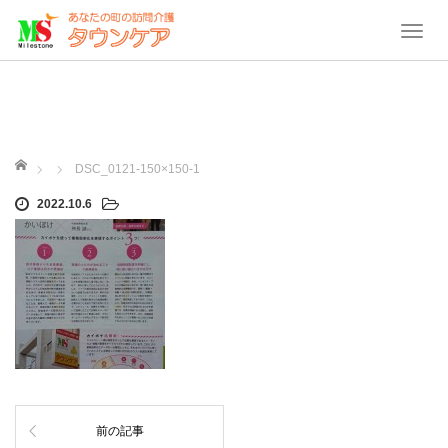
T
o
g
g
l
e
ホーム
DSC_0121-150×150-1
n
2022.10.6
a
v
i
g
a
t
i
o
n
前の記事